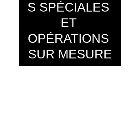
S SPÉCIALES 
ET 
OPÉRATIONS 
SUR MESURE
En plus des campagnes organisées 
dans nos secteurs réguliers, 
Los 
Santos Distribution
 peut 
également intervenir dans des 
contextes spécifiques selon les 
besoins du client.