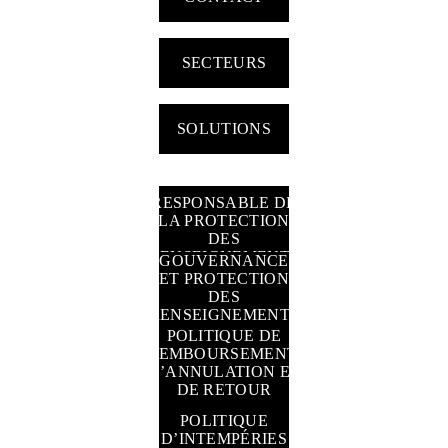
SECTEURS
SOLUTIONS
RESPONSABLE DE
LA PROTECTION
DES
RENSEIGNEMENTS
GOUVERNANCE
PERSONNELS
ET PROTECTION
DES
RENSEIGNEMENTS
PERSONNELS
POLITIQUE DE
REMBOURSEMENT,
D’ANNULATION ET
DE RETOUR
POLITIQUE
D’INTEMPÉRIES