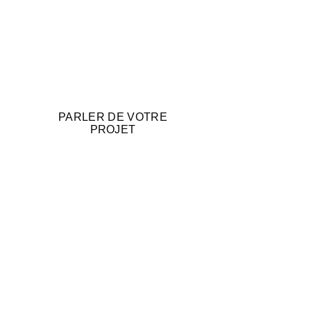
Entreprises annonçant une ouverture de 
commerce
Organisations et événements locaux
PARLER DE VOTRE
PROJET