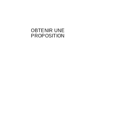
OBTENIR UNE
PROPOSITION
Une approche 
efficace pour les 
lancements et 
promotions
La distribution main à 
main est particulièrement 
utilisée pour :