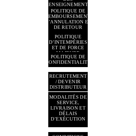
RENSEIGNEMENTS
PERSONNELS
POLITIQUE DE
REMBOURSEMENT,
D’ANNULATION ET
DE RETOUR
POLITIQUE
D’INTEMPÉRIES
ET DE FORCE
MAJEURE
POLITIQUE DE
CONFIDENTIALITÉ
RECRUTEMENT
/ DEVENIR
DISTRIBUTEUR
MODALITÉS DE
SERVICE,
LIVRAISON ET
DÉLAIS
GESTION DES
D’EXÉCUTION
TÉMOINS