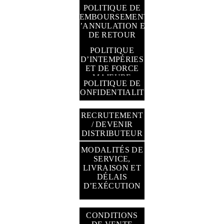
PERSONNELS
POLITIQUE DE
REMBOURSEMENT,
D’ANNULATION ET
DE RETOUR
POLITIQUE
D’INTEMPÉRIES
ET DE FORCE
MAJEURE
POLITIQUE DE
CONFIDENTIALITÉ
RECRUTEMENT
/ DEVENIR
DISTRIBUTEUR
MODALITÉS DE
SERVICE,
LIVRAISON ET
DÉLAIS
GESTION DES
D’EXÉCUTION
TÉMOINS
CONDITIONS