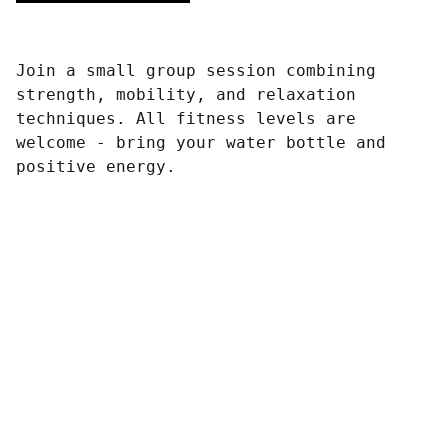
Join a small group session combining
strength, mobility, and relaxation
techniques. All fitness levels are
welcome - bring your water bottle and
positive energy.
© 2026 DISTRIBUTION LOS 
SANTOS QC INC.
Tous droits réservés.