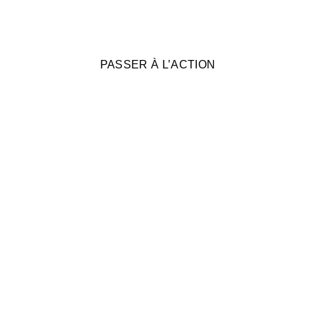
PASSER À L’ACTION
AVANTAGES
Pourquoi choisir la Distribution Porte 
à Porte
Visibilité directe auprès des résidences
Ciblage précis par quartier
Idéal pour promotions locales