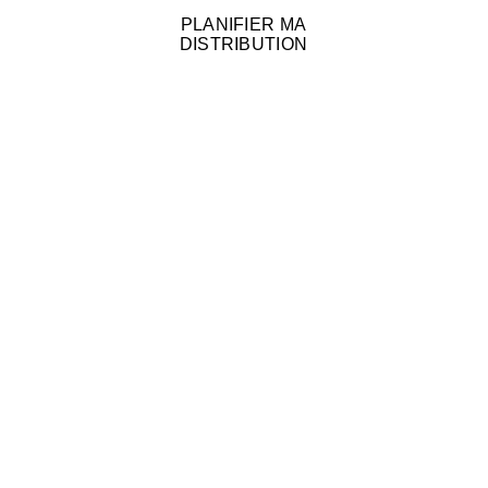
PLANIFIER MA
DISTRIBUTION
ZONES DESSERVIES
Pourquoi choisir la Distribution Porte 
à Porte
Nous opérons principalement dans les 
villes de Québec et de Lévis, avec des 
campagnes de distribution réalisées 
dans plusieurs quartiers résidentiels.
Notre modèle de distribution fonctionne 